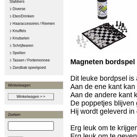
Slabbers
Diverse
Eten/Drinken
Haaraccesoires / Riemen
Knuffels
Knutselen
Schrijfwaren
Spellen
Magneten bordspel
Tassen / Portemonnee
Zandbak speelgoed
Dit leuke bordpsel is
Aan de ene kant kan 
Winkelwagen
Aan de andere kant k
De poppetjes blijven
Hij wordt geleverd i
Zoeken
Erg leuk om te krijge
Erg leuk om te gev