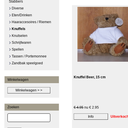
Slabbers
Diverse
Eten/Drinken
Haaraccesoires / Riemen
Knuffels
Knutselen
Schrijfwaren
Spellen
Tassen / Portemonnee
Zandbak speelgoed
Knuffel Beer, 15 cm
Winkelwagen
Zoeken
€ 4.95
nu € 2.95
Uitverkoch