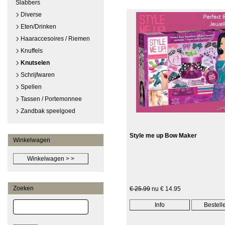
Slabbers
Diverse
Eten/Drinken
Haaraccesoires / Riemen
Knuffels
Knutselen
Schrijfwaren
Spellen
Tassen / Portemonnee
Zandbak speelgoed
Style me up Bow Maker
Winkelwagen
Zoeken
€ 25.99
nu € 14.95