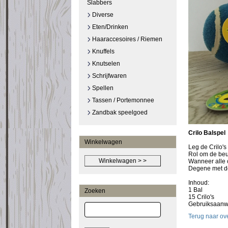
Slabbers
Diverse
Eten/Drinken
Haaraccesoires / Riemen
Knuffels
Knutselen
Schrijfwaren
Spellen
Tassen / Portemonnee
Zandbak speelgoed
Crilo Balspel
Winkelwagen
Leg de Crilo's
Rol om de beu
Wanneer alle cr
Degene met de
Inhoud:
1 Bal
Zoeken
15 Crilo's
Gebruiksaanwi
Terug naar ove