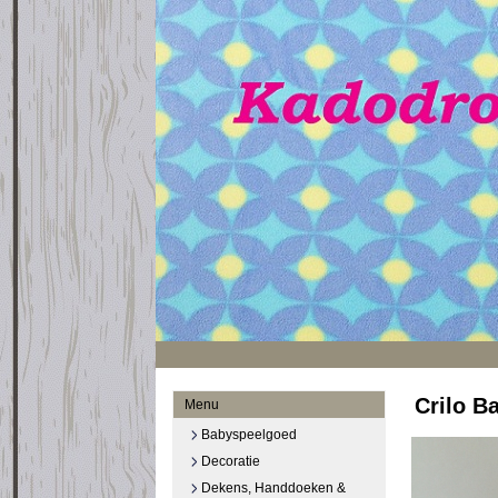
Crilo B
Menu
Babyspeelgoed
Decoratie
Dekens, Handdoeken &