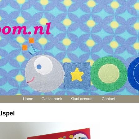
Home
Gastenboek
Klant account
Contact
alspel